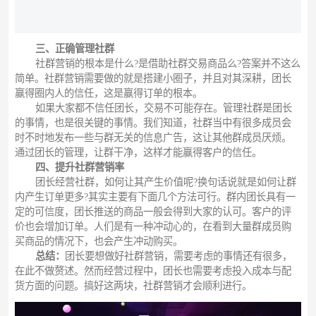
三、正确管理社群
社群营销的根本是什么?是借助社群交易商品么?答案并不这么
简单。社群营销需要做的就是搭建小圈子，并且对其深耕，团长
赢得圈内人的信任，这是赢得订单的根本。
如果大家都不信任团长，交易不可能存在。管理社群是团长
的事情，也是很关键的事情。我们知道，社群当中有很多成员会
时不时地发布一些与群无关的信息广告，这让其他群成员厌烦。
通过团长的管理，让群干净，这样才能赢得客户的信任。
四、提升社群营销率
团长经营社群，如何让其产生价值呢?换句话说就是如何让群
内产生订单更多?其实主要有下面几个方法可行。群内团长具有一
定的可信度，团长推送的商品一般会得到大家的认可。客户的评
价也会增加订单。人们是有一种冲动心的，在看到大量群成员购
买商品的情况下，也会产生冲动购买。
总结：
团长要想做好社群营销，需要考虑的事情还有很多，
在此不做赘述。然而经营过程中，团长也需要考虑投入成本与配
货方面的问题。搞好这两块，社群营销才会顺利进行。