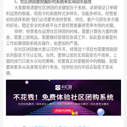
3、社区拼团要挖掘好的系统来实现团长裂变
大家都很清楚社区拼团的关键就在于系统，这是保证订单顺
利运营的根基。现而今的系统样式多样化，功能多样化，经营者
如何选择系统?我们必须要考虑经营者、供应、客户与团长多方面
的好处。稳定安全的系统平台才是经营者赢得竞争市场的关键。
举例：经营者在运营社区拼团的时候，需要计算各方面的佣
金，需要上架商品，需要做好管理及协调工作，如此复杂重复的
工作如果借助系统去操作，会更加的严谨。
在社区拼团被大家认可的今天，经营这个项目也需要借助团
长的裂变才可以实现。当然，要想让团长实现裂变也不简单，上
面的技巧只是大众化的策略，但要真正的掌握其中的精髓，就需
要商家多从自身情况进行考虑。找到恰当的手段去裂变才是关
键。