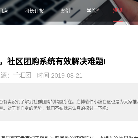
资讯
门店
团长订货
案例
学院
，社区团购系统有效解决难题!
：千汇团 时间 2019-08-21
否有卖家们了解到社群团购的精髓所在。启博软件小编在这也是为大家推
道。对于其自身的优势，我们不妨就来认真的探讨一下吧：