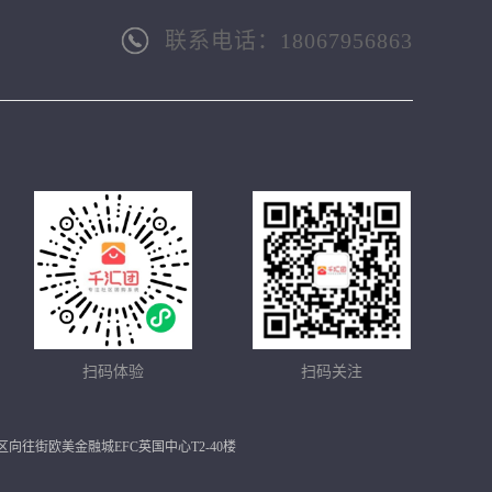
联系电话：18067956863
扫码体验
扫码关注
市余杭区向往街欧美金融城EFC英国中心T2-40楼