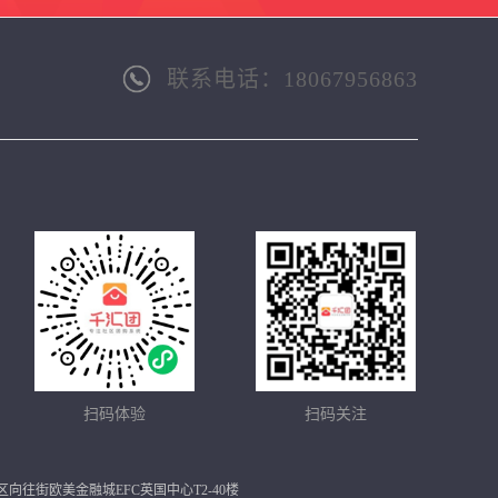
联系电话：18067956863
扫码体验
扫码关注
市余杭区向往街欧美金融城EFC英国中心T2-40楼