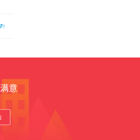
!
满意
验