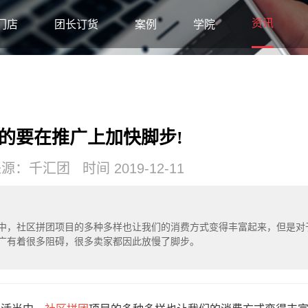
资讯
门店
团长订货
案例
学院
的要在推广上加快脚步!
：千汇团 时间 2019-12-11
中，社区拼团项目的多种多样也让我们的消费方式变得丰富起来，但是对
广有着很多阻碍，很多卖家都因此放慢了脚步。