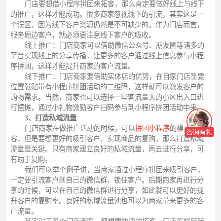
门店要想借小程序拼团来拓客，那么肯定要做好线上与线下
的推广，这样才能成功。很多商家忽视线下的引流，其实这是一
个误区，因为线下客户资源仍然是不可缺少的。作为门店而言，
服务周边客户，就必须要注意线下客户的吸收。
线上推广：门店商家可以借助微信公众号、朋友圈等诸多的
平台实现线上的分享传播，让更多的客户通过线上信息参与小程
序拼团，这样才能提升商家的客户流量。
线下推广：门店商家要借助实体店的优势，在自家门店显要
位置张贴带有小程序拼团活动的二维码，这样就可以激发客户的
购物需求。当然，商家也可以选择一些客流量大的小区出入口进
行摆摊，通过小礼物激励客户扫码参与到小程序拼团活动中来。
3、打造私域流量
门店商家在做推广活动的时候，可以
拼团小程序
的模式拓
客，但是要想更好的吸引客户，实现商品的复购，那么打造私域
流量是关键。只有商家建立良好的私域流量，再去进行分享，可
有助于复购。
我们可以举个例子讲，当商家通过小程序拼团来吸引客户，
一定要引流客户到自己的微信群，锁住客户。后期商家再进行分
享的时候，可以在自己的微信群进行分享，如此就可以更好的提
升客户的复购率。良好的私域流量池也可以为商家带来更多的客
户流量。