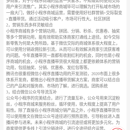
多商家，对于小程序商城的运营一头雾水，不知道如何使用交际
用户来引流推广。其实小程序商城毕可以理解为打开私域市场的
一扇大门，做好小程序商城运营，需要使用好社群营销+交际裂变
+直播带货。通过活动吸引客户，市场可行性大。社区拼团
2，营销东西多样灵敏组合
小程序商城有多个营销功用，拼团、分销、秒杀、优惠卷、抽奖
等多个营销功用，能有效帮助实体商家打通线上途径。如今交际
新零售为何是大势所趋，基于微信交际的商城体系很大程度上，
可以使用分销返佣拉新引流，从而可以有效解决商家引流获客难
的问题。今年直播带货一直都有收割红利的机会，同时也是小程
序商城的机会，小程序直播带货很大程度上都更依赖体系的营销
功用，包括抽奖、分销、优惠券、发红包等等。
腾讯也很重视微信小程序直播功用的开发测验，2020市面上很多
体系开发商，都推出小程序直播带货解决方案，商家可以结合自
己的产品和对服务商、市场的了解，进行挑选。团购系统
3，结合微信公众号导流互补
公众号小程序的完美结合，进行了流量互补，公众号用来沉淀粉
丝，小程序商城来服务粉丝，循环使用，很大程度上提高了用户
粘性。除了直接在小程序商城分销产品之外，小程序直播带货也
可以使用推文在微信公众号途径进行预热宣扬，引导粉丝进入直
播间参与进来。未来小程序商城的引流途径或将更加多元化，为
商家提供更多线上引流分销途径，进行全途径结合运营。