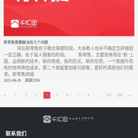
新零售需要解决的几个问题
现在新零售处于概念探索阶段，大多数人也并不确定怎样做就
一定正确，处于盲人摸象的阶段。 新零售，主要是体现在“新”上
面，运用新的技术，新的思维，新的形式，新的东西，一个是提升现
有的效率降低成本，第二个是能更加吸引顾客，更好的满意他们的需
求。新零售商城
2021-06-26
阅读5356
«
1
2
3
4
5
6
7
8
...
167
168
»
联系我们