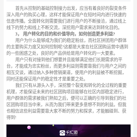
首先从控制的基础控制接力出发，应当有着良好的裂变条件
深入用户的购买心理，这样才能保证用户在短时间内进行快速的
信息传播。全面转化则需要我们进行用户的不断接洽，通过线上
线下的努力和线上不断交流，深挖用户需求来达到转化目的。
3， 用户转化的目的和价值导向，如何创造更多利益?
用户为什么能够成为我们的稳定粉丝，而社区拼团用户群体
的主要购买力度又如何控制呢?这都是大家在社区团购运营中遇到
的一些困惑之处，良好的产品供给是用户转化的一大要素。
用户只有对接到他们想要并且能够满足他们长期需求的平
台，才能成为忠实粉丝，而更多利益则需要靠我们与用户之间的
相互交谈，通过纳入多种营销渠道，使用户的利益被不断挖掘，
同时还能保证用户的稳定性才是重要之处。
我们只有从源头入手，深挖整个裂变和转化的全过程的重要
机理，才能保证未来的社区团购项目能够在社区内部稳定进行，
用户群体的需求被我们熟知之后，便可以正确的引导到我们的社
区团购项目当中来，从而为我们带来更多意想不到的利益。但我
也相信这些利益需要靠大家不断的努力和探求，才能触碰到、获
得到!