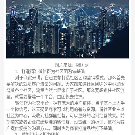
图片来源：摄图网
1、打造精准微信群为社区团购做基础
对于商家来讲，自己要想打造社区团购营销模式，那么首先
要解决的就是客户流量的问题。大家都知道社区团购的中心是围
绕着各个社区，流量当然也是来自于社区。那么要想锁住社区流
量，就需要搭建一个平台，由团长去维护。
微信作为社交平台，拥有庞大的用户群体，当前基本上人手
一个微信号，这无疑是商家可以利用的有效资源。将社区业主以
社区为中心，吸收到社群里经营，可以更好的起到经营效果。前
期商家或者企业搭建精准的微信群，设置统一的标识，这将为客
户提供便捷的沟通方式，同时也为商家打造品牌打下基础。
2、赋能门店老板为团长