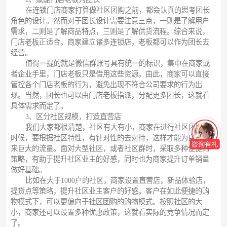
在连锁门店商家打算做社区团购之前，都会认真的思考团长
角色的设计。然而对于团长设计需要注意三点，一则是了解用户
需求，二则是了解商品特点，三则是了解供货流程。综合来说，
门店老板正适合。商家建立诸多连锁店，老板都可以作为团长去
经营。
值得一提的就是微信群账号具有统一的标识，集中在商家或
者企业手里，门店老板只是借用这些资源。由此，商家可以直接
管控各个门店老板的行为，避免出现不符合公司要求的行为出
现。当然，团长也可以由门店老板指派，分配更多团长，这就看
具体需求而定了。
3、区分社区规模，打造直营店
我们大家都很清楚，社区有大有小，商家在进行社区团购的
时候，要根据社区特性，有针对性的去对待，这样才能为自己带
来巨大的流量。面对大型社区，或者社区群时，采取多种便捷的
策略，有助于提升社区业主的好感，同时也为商家提升订单销量
做好基础。
比如在大于1000户的社区，商家设置直营店，新品体验店，
提货点等策略，提升社区业主客户的好感。客户在如此便捷的购
物模式下，可以更偏向于社区团购的购物模式。按照社区的大
小，商家还可以设置多种优惠政策，这就看实际的竞争情况而定
了。