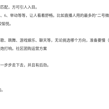
素匹配，方可引人入目。
言谈、6、举动等等，让人看着舒畅。比如直播人用的最多的"二号微
较愉悦。
唱歌、跳舞、游戏娱乐、聊天等，无论挑选哪个方向，准备要慢
一炮打响。社区团购运营方案
康一步步走下去，并且有后劲。
的。