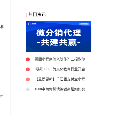
热门资讯
稳和
舒
拼团小程序怎么制作？三招教你避开坑
1
"链动2+1：为文化教育行业开启新篇章"
2
【重磅更新】千汇团支付宝小程序上线
3
1000字为你解读连锁商超如何实现转型升级
4
时