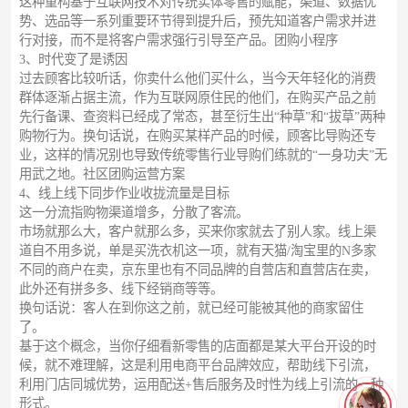
这种重构基于互联网技术对传统实体零售的赋能，渠道、数据优
势、选品等一系列重要环节得到提升后，预先知道客户需求并进
行对接，而不是将客户需求强行引导至产品。团购小程序
3、时代变了是诱因
过去顾客比较听话，你卖什么他们买什么，当今天年轻化的消费
群体逐渐占据主流，作为互联网原住民的他们，在购买产品之前
先行备课、查资料已经成了常态，甚至衍生出“种草”和“拔草”两种
购物行为。换句话说，在购买某样产品的时候，顾客比导购还专
业，这样的情况别也导致传统零售行业导购们练就的“一身功夫”无
用武之地。社区团购运营方案
4、线上线下同步作业收拢流量是目标
这一分流指购物渠道增多，分散了客流。
市场就那么大，客户就那么多，买来你家就去了别人家。线上渠
道自不用多说，单是买洗衣机这一项，就有天猫/淘宝里的N多家
不同的商户在卖，京东里也有不同品牌的自营店和直营店在卖，
此外还有拼多多、线下经销商等等。
换句话说：客人在到你这之前，就已经可能被其他的商家留住
了。
基于这个概念，当你仔细看新零售的店面都是某大平台开设的时
候，就不难理解，这是利用电商平台品牌效应，帮助线下引流，
利用门店同城优势，运用配送+售后服务及时性为线上引流的一种
形式。