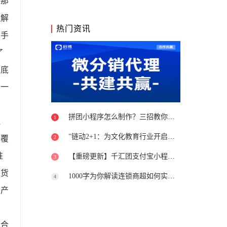
人那
理解
热门资讯
术手
了
知底
不一
拼团小程序怎么制作？三招教你避开坑
1
遍
"链动2+1：为文化教育行业开启新篇章"
会覆
2
准
【重磅更新】千汇团支付宝小程序上线
3
进货
1000字为你解读连锁商超如何实现转型升级
4
的产
符合