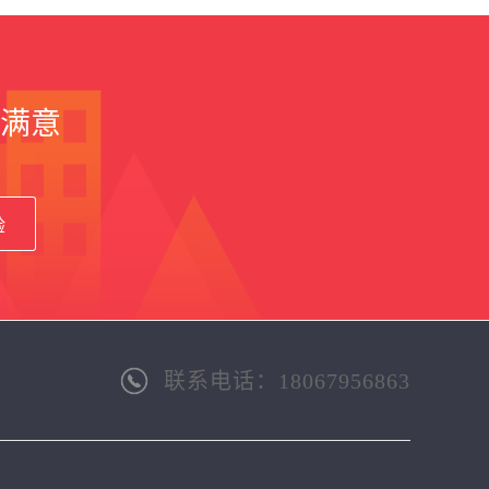
满意
验
联系电话：18067956863