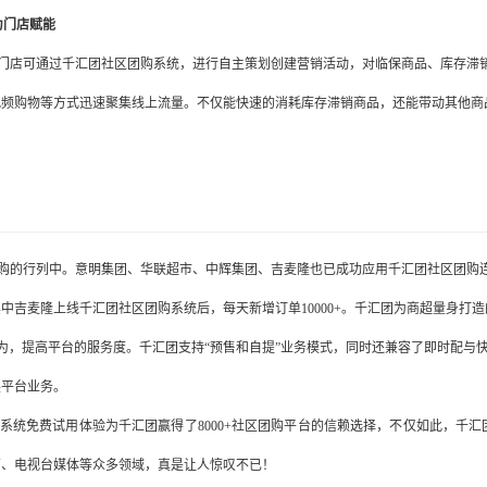
为门店赋能
门店可通过千汇团社区团购系统，进行自主策划创建营销活动，对临保商品、库存滞
视频购物等方式迅速聚集线上流量。不仅能快速的消耗库存滞销商品，还能带动其他商
购的行列中。意明集团、华联超市、中辉集团、吉麦隆也已成功应用千汇团社区团购
其中吉麦隆上线千汇团社区团购系统后，每天新增订单
10000+。千汇团为商超量身打造
为，提高平台的服务度。千汇团支持“预售和自提”业务模式，同时还兼容了即时配与
展平台业务。
，系统免费试用体验为千汇团赢得了8000+社区团购平台的信赖选择，不仅如此，千汇
商、电视台媒体等众多领域，真是让人惊叹不已！