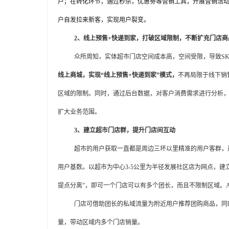
户；在转化环节，通过秒杀，优惠劵等营销工具，开展营销活
户自发拉来新客，实现用户裂变
。
2
、
线上预售
+快递到家，
打破区域限制
，
不断扩充门店商
众所周知，实体超市门店空间成本高，空间受限，导致
S
线上商城，实现
“
线上
预售
+快递到家”模式
，
不再局限于线下销
区域的限制。同时，通过后台数据，对客户消费需求进行分析
扩大业务范围。
3
、
建立超市门店群
，
提升门店间互动
超市的用户获取一直都是周边三坏以里精准的用户客群，
用户基数。以超市为中心3-5公里为半径发展社区店为网点，
提点分离”，即可一个门店可以有多个团长，而且不限制区域。
门店可借助团长的私域流量为附近用户推荐团购商品，同
量，带动区域内多个门店销量。