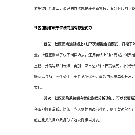
避免被时代淘汰，最好的办法就是转型新零售，追赶时代的步
社区团购相较于传统商超有哪些优势
首先
，
社区团购
通过线上
+线下无缝融合的模式，打破了
量，社区团购除了线下销售场景，还拥有线上门店商城，消费
直播、分销等热门玩法，再加上次日达+线下自提模式，不仅升
端商品具备了高性价比，更具竞争优势。商超的传统单页分发
太低。
其次
，
社区团购系统
拥有智能数据分析功能，可以实现精
存压力降到最低。比如：今天促销商品为榴莲，则平台运营可
超在此类的用户数据分析这块则相当薄弱。