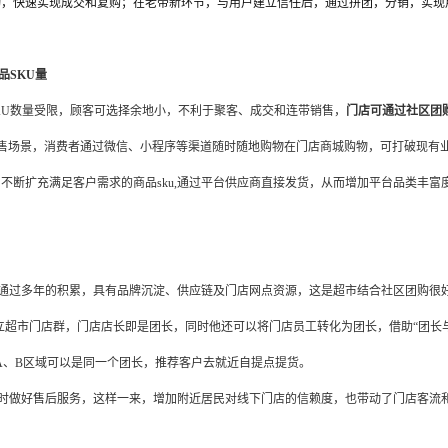
动，快速实现成交和复购；在老带新环节，与用户建立信任后，通过拼团，分销，实现
品
SKU
量
KU数量受限，顾客可选择余地小，不利于聚客、成交和连带销售，
门店可
通过社区团
售场景，消费者通过微信、小程序等渠道随时随地购物在门店商城购物，可打破现有
，不断扩充满足客户需求的商品
sku,通过平台供应商直接发货，从而增加平台品类丰富
通过多年的积累，具有品牌沉淀、供应链及门店网点资源，这是超市结合社区团购很
建立超市门店群，门店店长即是团长，同时他还可以将门店员工转化为团长，借助“团长
A、B
区域可以是同一个团长，推荐客户去就近自提点提货。
时做好售后服务，这样一来，增加附近居民对线下门店的信赖度，也带动了门店客流