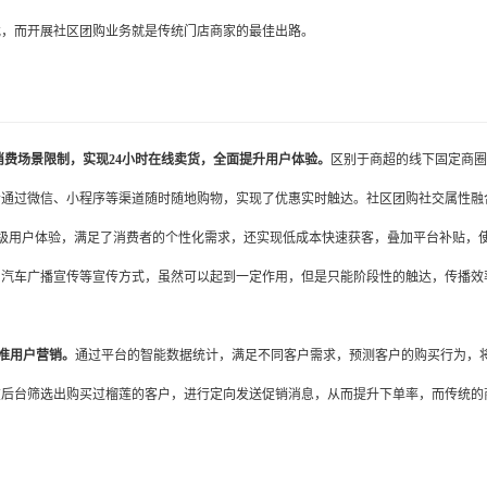
伐，而开展社区团购业务就是传统门店商家的最佳出路。
消费场景限制，实现24小时在线卖货，全面提升用户体验。
区别于商超的线下固定商圈
者通过微信、小程序等渠道随时随地购物，实现了优惠实时触达。社区团购社交属性融
级用户体验，满足了消费者的个性化需求，还实现低成本快速获客，叠加平台补贴，
、汽车广播宣传等宣传方式，虽然可以起到一定作用，但是只能阶段性的触达，传播效
准用户营销。
通过平台的智能数据统计，满足不同客户需求，预测客户的购买行为，
在后台筛选出购买过榴莲的客户，进行定向发送促销消息，从而提升下单率，而传统的