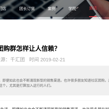
资讯
门店
团长订货
案例
学院
团购群怎样让人信赖？
：千汇团 时间 2019-02-21
，即便如此也会不断涌现新型的销售渠道。也许很多朋友知道社区团购，
这个，尤其是打算加入这行的人们。