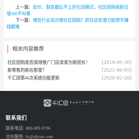
上一篇：
砍价、裂变都比不上的引流模式，社区团购吸粉日
增300不叫事
下一篇：
哪些行业适合做社区团购？抓住这些潜力股想不赚
钱都难
相关内容推荐
[2019-09-30]
社区团购是否值得推广门店卖家为新团长?
[2021-06-05]
新零售的新在那里？
[2020-02-28]
千汇团第46次系统功能更新
联系我们
联系电话: 400-089-9796
合伙服务: ltr@qbyun.com